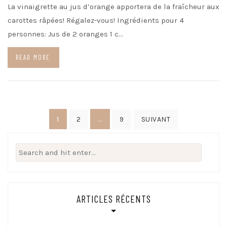
La vinaigrette au jus d’orange apportera de la fraîcheur aux
carottes râpées! Régalez-vous! Ingrédients pour 4
personnes: Jus de 2 oranges 1 c…
READ MORE
Navigation
1
…
2
9
SUIVANT
des
articles
Search
for:
ARTICLES RÉCENTS