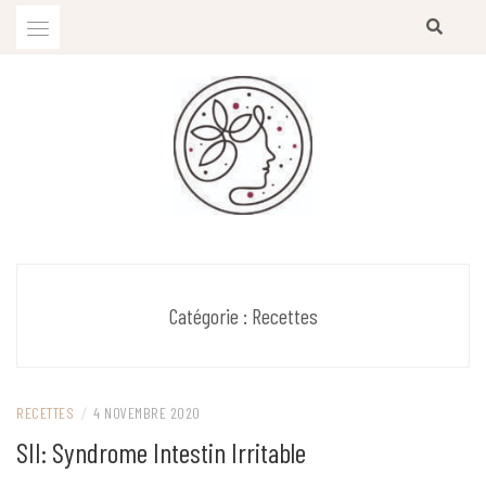
Skip
to
content
Diététicienne-Nutritionniste
EMILIE CHOUTEAU-CLEMENT
Catégorie :
Recettes
RECETTES
/
4 NOVEMBRE 2020
SII: Syndrome Intestin Irritable