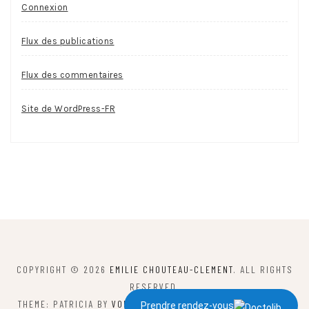
Connexion
Flux des publications
Flux des commentaires
Site de WordPress-FR
COPYRIGHT © 2026
EMILIE CHOUTEAU-CLEMENT
. ALL RIGHTS
RESERVED.
THEME: PATRICIA BY
VOLTHEMES
. POWERED BY
WORDPRESS
.
Prendre rendez-vous