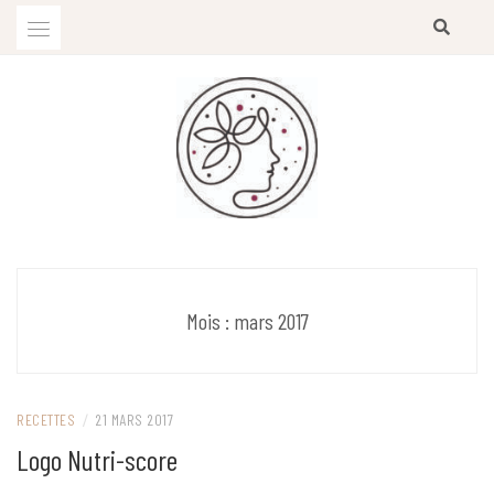
Skip
to
content
Diététicienne-Nutritionniste
EMILIE CHOUTEAU-CLEMENT
Mois :
mars 2017
RECETTES
/
21 MARS 2017
Logo Nutri-score