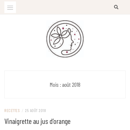
Skip
to
content
Diététicienne-Nutritionniste
EMILIE CHOUTEAU-CLEMENT
Mois :
août 2018
RECETTES
/
25 AOÛT 2018
Vinaigrette au jus d’orange